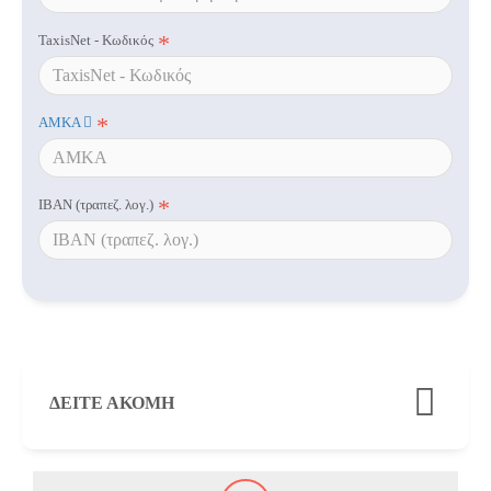
TaxisNet - Κωδικός
AMKA
IBAN (τραπεζ. λογ.)
ΔΕΊΤΕ ΑΚΌΜΗ